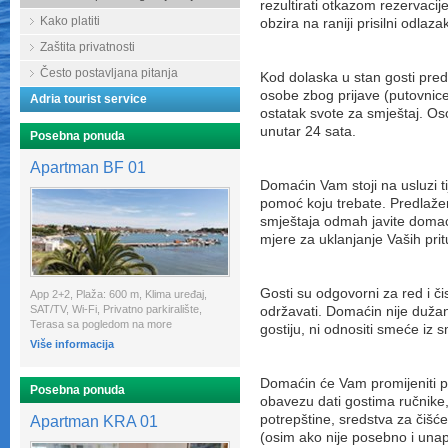
rezultirati otkazom rezervaci
Kako platiti
obzira na raniji prisilni odlaza
Zaštita privatnosti
Često postavljana pitanja
Kod dolaska u stan gosti pr
osobe zbog prijave (putovnice 
Adria tourist service
ostatak svote za smještaj. Os
unutar 24 sata.
Posebna ponuda
Apartman BF 01
Domaćin Vam stoji na usluzi t
pomoć koju trebate. Predlaže
smještaja odmah javite domać
mjere za uklanjanje Vaših pritu
Gosti su odgovorni za red i či
App 2+2, Plaža: 600 m, Klima uređaj,
SAT/TV, Wi-Fi, Privatno parkiralište,
održavati. Domaćin nije dužan 
Terasa sa pogledom na more
gostiju, ni odnositi smeće iz s
Više informacija
Domaćin će Vam promijeniti p
Posebna ponuda
obavezu dati gostima ručnike, 
potrepštine, sredstva za čišće
Apartman KRA 01
(osim ako nije posebno i unap