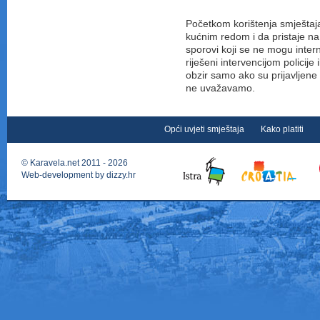
Početkom korištenja smještaj
kućnim redom i da pristaje na
sporovi koji se ne mogu intern
riješeni intervencijom policije
obzir samo ako su prijavljen
ne uvažavamo.
Opći uvjeti smještaja
Kako platiti
©
Karavela.net
2011 - 2026
Web-development by
dizzy.hr