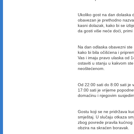
Ukoliko gost na dan dolaska d
obavezan je prethodno nazvati 
kasni dolazak, kako bi se izb
da gosti više neće doći, primi
Na dan odlaska obavezni ste n
kako bi bila očišćena i pripr
Vas i imaju pravo ulaska od 14
ostaviti u stanju u kakvom st
neoštećenom.
Od 22:00 sati do 8:00 sati je
17:00 sati je vrijeme popodn
domaćinu i njegovim susjedim
Gostu koji se ne pridržava ku
smještaj. U slučaju otkaza sm
zbog povrede pravila kućnog 
obzira na skraćen boravak.