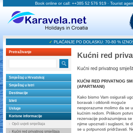
Book online or call: ++385 52 576 919 · Tourist age
✓
PLAĆANJE PO DOLASKU: 70-80 % IZN
Pretraživanje
Kućni red priv
Kućni red privatnog smješt
Smještaj u Hrvatskoj
KUĆNI RED PRIVATNOG S
Smještaj u Istri
(APARTMANI)
Destinacije
Kako bismo Vam osigurali ug
Izleti
boravak i otklonili moguće
nesporazume molimo da se u
Usluge
kućnim redom. Prilikom potvr
Korisne informacije
rezervacije podrazumijeva se 
Opći uvjeti smještaja
njime upoznati i suglasni, te 
se u potpunosti pridržavati. 
Kućni red privatnog smještaja