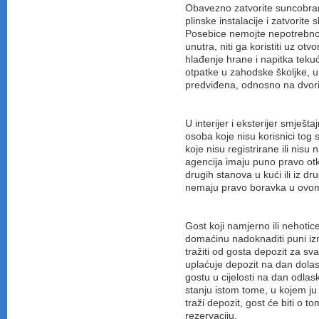
Obavezno zatvorite suncobrane,
plinske instalacije i zatvorite 
Posebice nemojte nepotrebno o
unutra, niti ga koristiti uz ot
hlađenje hrane i napitka tek
otpatke u zahodske školjke, u
predviđena, odnosno na dvoriš
U interijer i eksterijer smješ
osoba koje nisu korisnici to
koje nisu registrirane ili nisu
agencija imaju puno pravo otk
drugih stanova u kući ili iz d
nemaju pravo boravka u ovom 
Gost koji namjerno ili nehotice
domaćinu nadoknaditi puni izn
tražiti od gosta depozit za sv
uplaćuje depozit na dan dolas
gostu u cijelosti na dan odlas
stanju istom tome, u kojem ju
traži depozit, gost će biti o 
rezervaciju.