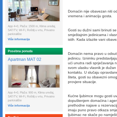
Domaćin nije obavezan niti o
vremena i animaciju gosta.
App 4+0, Plaža: 1500 m, Klima uređaj,
Gosti su dužni sami brinuti se
SAT/TV, Wi-Fi, Roštilj u vrtu, Privatno
parkiralište
smještajnim jedinicama i vla
Više informacija
istih. Kada izlazite vani obave
Posebna ponuda
Domaćin nema pravo u odsutno
jedinicu. Iznimku predstavlja
Apartman MAT 02
ući unutra radi sprječavanja 
svom ulasku vlasnik je dužan i
kontaktu. U slučaju opravdan
šteta, gosti su obavezni omog
provjere situacije.
App 4+0, Plaža: 900 m, Klima uređaj,
Kućne ljubimce mogu gosti uv
SAT/TV, Wi-Fi, Roštilj u vrtu, Privatno
parkiralište
dopuštenjem domaćina i agen
prethodne najave u rezervaciji
Više informacija
imaju puno pravo otkaza smješ
ljubimac ne skače po namještaj