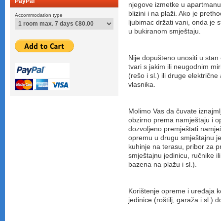
PayPal
njegove izmetke u apartmanu, 
blizini i na plaži. Ako je pre
Accommodation type
ljubimac držati vani, onda je
u bukiranom smještaju.
Nije dopušteno unositi u stan o
tvari s jakim ili neugodnim mi
(rešo i sl.) ili druge električn
vlasnika.
Molimo Vas da čuvate iznajmlj
obzirno prema namještaju i opr
dozvoljeno premještati namješt
opremu u drugu smještajnu jedi
kuhinje na terasu, pribor za 
smještajnu jedinicu, ručnike i
bazena na plažu i sl.).
Korištenje opreme i uređaja k
jedinice (roštilj, garaža i sl