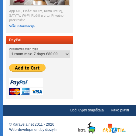
App 4+0, Plaža: 900 m, Klima uređaj,
SAT/TV, Wi-Fi, Roštilj u vrtu, Privatno
parkiralište
Više informacija
PayPal
Accommodation type
Opći uvjeti smještaja
Kako platiti
©
Karavela.net
2011 - 2026
Web-development by
dizzy.hr