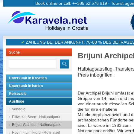
Book online or call: ++385 52 576 919 · Tourist age
✓
ZAHLUNG BEI DER ANKUNFT: 70-80 % DES BETRAGE
Suche
Brijuni Archipe
Halbtagsausflug. Transfers,
Preis inbegriffen.
Unterkunft in Kroatien
Unterkunft in Istrien
Der Archipel Brijuni umfasst e
Reiseziele
Gruppe von 14 Inseln und In
Ausflüge
von einer ausdrucksvollen Sc
Venedig
die für ihre erhaltene
Mittelmeerpflanzenwelt und d
Plitwitzer Seen - Nationalpark
archäologischen Fundorte b
Brijuni Archipel - Nationalpark
sind. Er wurde im 1983 zum
Nationalpark erklärt. Wir werd
Rovinj - Lim Fjord - Rote Insel