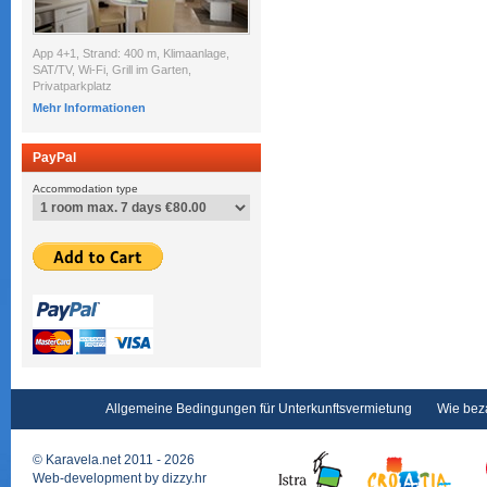
App 4+1, Strand: 400 m, Klimaanlage,
SAT/TV, Wi-Fi, Grill im Garten,
Privatparkplatz
Mehr Informationen
PayPal
Accommodation type
Allgemeine Bedingungen für Unterkunftsvermietung
Wie bez
©
Karavela.net
2011 - 2026
Web-development by
dizzy.hr