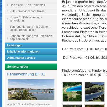
Brijun, die größte Insel des 
Fish picnic - Kap Kamenjak
Jh. durch den österreichische
mondänen Urlaubsort für das
Pula - Svetvinčenat - Rovinj
vierstündige Besichtigung der 
Hum – Trüffelsuche und -
einem touristischen Zug bis z
verkostung
römischen Villa rustica, sow
Sonnenuntergang mit Delfinen -
verschiedene exotische Tiere
um die Brijuni-Inseln
Lamas und Elefanten in freie
Sonnenuntergang mit Delphinen -
Fotoausstellung "Tito auf Bri
Kap Kamenjak
Kirche des Hl. Jeronimus aus 
Leistungen
Der Preis vom 01.10. bis 31.0
Nützliche Informationen
Der Preis vom 01.06.
bis
30.
Adria tourist service
Sonderangebot
Kinderermäßigung: Kinder bis 
Ferienwohnung BF 01
18 Jahren zahlen 15 € (01.10.
App 2+2, Strand: 600 m, Klimaanlage,