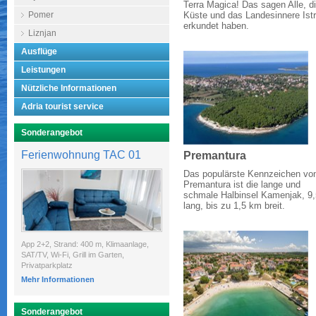
Terra Magica! Das sagen Alle, di
Pomer
Küste und das Landesinnere Istr
erkundet haben.
Liznjan
Ausflüge
Leistungen
Nützliche Informationen
Adria tourist service
Sonderangebot
Ferienwohnung TAC 01
Premantura
Das populärste Kennzeichen vo
Premantura ist die lange und
schmale Halbinsel Kamenjak, 9
lang, bis zu 1,5 km breit.
App 2+2, Strand: 400 m, Klimaanlage,
SAT/TV, Wi-Fi, Grill im Garten,
Privatparkplatz
Mehr Informationen
Sonderangebot