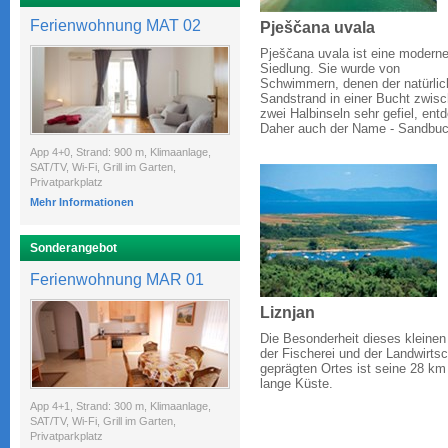
Ferienwohnung MAT 02
Pješčana uvala
Pješčana uvala ist eine modern
Siedlung. Sie wurde von
Schwimmern, denen der natürlic
Sandstrand in einer Bucht zwis
zwei Halbinseln sehr gefiel, entd
Daher auch der Name - Sandbuc
App 4+0, Strand: 900 m, Klimaanlage,
SAT/TV, Wi-Fi, Grill im Garten,
Privatparkplatz
Mehr Informationen
Sonderangebot
Ferienwohnung MAR 01
Liznjan
Die Besonderheit dieses kleinen
der Fischerei und der Landwirtsc
geprägten Ortes ist seine 28 km
lange Küste.
App 4+1, Strand: 300 m, Klimaanlage,
SAT/TV, Wi-Fi, Grill im Garten,
Privatparkplatz