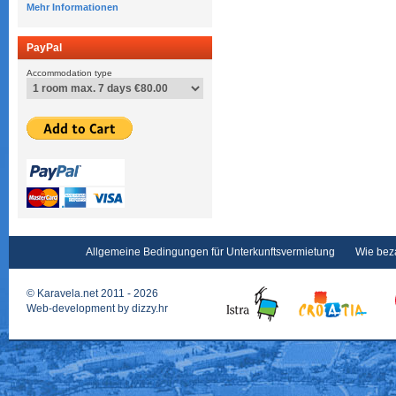
Mehr Informationen
PayPal
Accommodation type
Allgemeine Bedingungen für Unterkunftsvermietung
Wie bez
©
Karavela.net
2011 - 2026
Web-development by
dizzy.hr