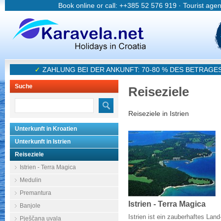
Book online or call: ++385 52 576 919 · Tourist age
✓
ZAHLUNG BEI DER ANKUNFT: 70-80 % DES BETRAGE
Suche
Reiseziele
Reiseziele in Istrien
Unterkunft in Kroatien
Unterkunft in Istrien
Reiseziele
Istrien - Terra Magica
Medulin
Premantura
Istrien - Terra Magica
Banjole
Istrien ist ein zauberhaftes Land
Pješčana uvala